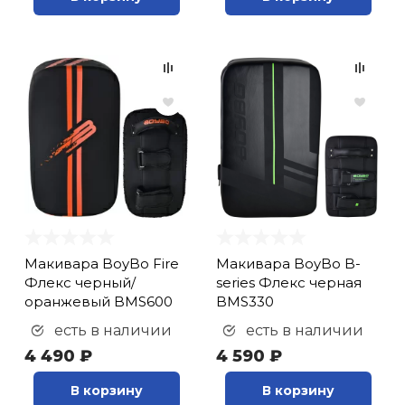
кий и тренерский
Ролики для п
тарь
Упоры для о
ты и защита
жное оборудование
Утяжелители
Эспандеры и 
Аксессуары д
Макивара BoyBo Fire
Макивара BoyBo B-
йоги
Флекс черный/
series Флекс черная
оранжевый BMS600
BMS330
есть в наличии
есть в наличии
Медболы
4 490 ₽
4 590 ₽
Пояса тяжело
В корзину
В корзину