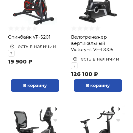
кий и тренерский
Ролики для п
тарь
Упоры для о
ты и защита
Спинбайк VF-S201
Велотренажер
вертикальный
есть в наличии
жное оборудование
Утяжелители
VictoryFit VF-D005
?
есть в наличии
19 900 ₽
?
Эспандеры и 
126 100 ₽
Аксессуары д
В корзину
В корзину
йоги
Медболы
Пояса тяжело