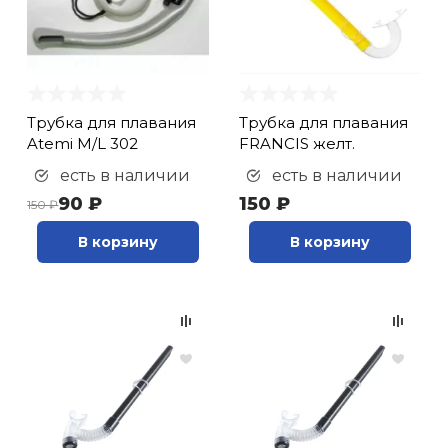
кий и тренерский
Ролики для п
тарь
Упоры для о
ты и защита
Трубка для плавания
Трубка для плавания
Atemi M/L 302
FRANCIS желт.
жное оборудование
Утяжелители
есть в наличии
есть в наличии
90 ₽
150 ₽
150 ₽
Эспандеры и 
В корзину
В корзину
Аксессуары д
йоги
Медболы
Пояса тяжело