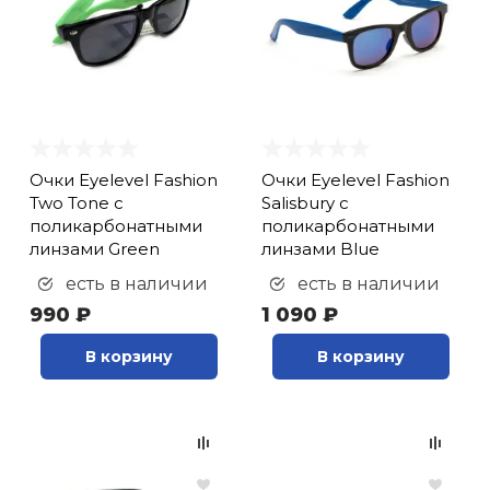
кий и тренерский
Ролики для п
тарь
Упоры для о
ты и защита
жное оборудование
Утяжелители
Очки Eyelevel Fashion
Очки Eyelevel Fashion
Two Tone с
Salisbury с
поликарбонатными
поликарбонатными
Эспандеры и 
линзами Green
линзами Blue
есть в наличии
есть в наличии
990 ₽
1 090 ₽
Аксессуары д
йоги
В корзину
В корзину
Медболы
Пояса тяжело