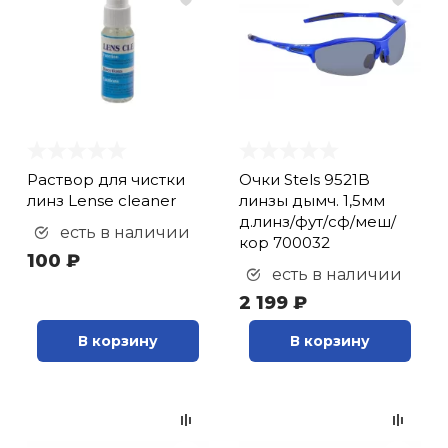
Раствор для чистки
Очки Stels 9521B
линз Lense cleaner
линзы дымч. 1,5мм
д.линз/фут/сф/меш/
есть в наличии
кор 700032
100 ₽
есть в наличии
2 199 ₽
В корзину
В корзину