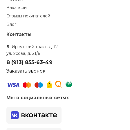
Вакансии
кий и тренерский
Ролики для п
тарь
Отзывы покупателей
Блог
Упоры для о
ты и защита
Контакты
жное оборудование
Иркутский тракт, д. 12
Утяжелители
ул. Усова, д. 21/6
8 (913) 855-63-49
Эспандеры и 
Заказать звонок
Аксессуары д
йоги
Мы в социальных сетях
Медболы
Пояса тяжело