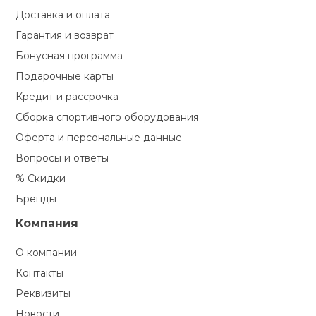
Туристическая
ственная гимнастика
Доставка и оплата
Стельки
Фингерборд, B
Барбекю
Гарантия и возврат
Скамьи
Обувь для ед
Футбэг
Ремни
Бутылки для 
суары
Бонусная программа
Шнурки
Флокированны
Подарочные карты
Стойки под ш
Тренировочно
подушки
Шорты
Весы
ние
рамы
Кредит и рассрочка
Сборка спортивного оборудования
Шлемы боксе
Фонари
Штаны, Брюки
Гантели
й спорт
Оферта и персональные данные
Машины Смит
Вопросы и ответы
ивные игры
Спарринговые
Холодильник
Гимнастическ
Гири
% Скидки
Кроссоверы
Бренды
ивные комплексы и
Футы
Одежда для 
Грифы и штан
кие стенки
Компания
Подставки
О компании
ы, сувениры
Блины
Контакты
дование для
Реквизиты
Лямки, петли,
сооружений
Новости