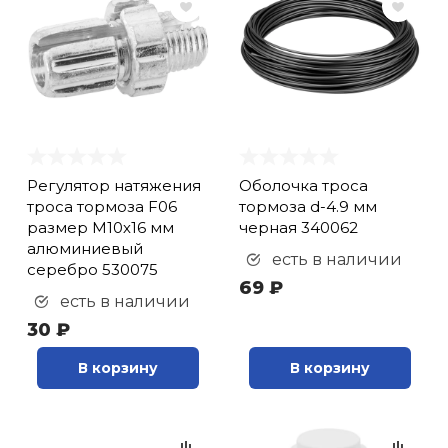
кий и тренерский
Ролики для п
тарь
Упоры для о
ты и защита
жное оборудование
Утяжелители
Регулятор натяжения
Оболочка троса
троса тормоза F06
тормоза d-4.9 мм
Эспандеры и 
размер M10х16 мм
черная 340062
алюминиевый
есть в наличии
серебро 530075
69 ₽
Аксессуары д
есть в наличии
йоги
30 ₽
В корзину
В корзину
Медболы
Пояса тяжело