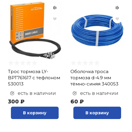
Трос тормоза LY-
Оболочка троса
BPT761617 с тефлоном
тормоза d-4.9 мм
530013
тёмно-синяя 340053
есть в наличии
есть в наличии
300 ₽
60 ₽
В корзину
В корзину