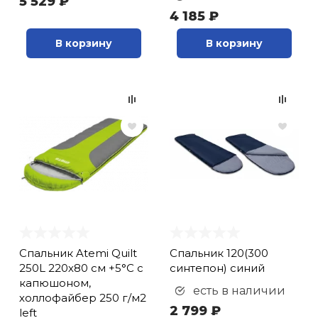
5 529 ₽
4 185 ₽
В корзину
В корзину
Спальник Atemi Quilt
Спальник 120(300
250L 220х80 см +5°С с
синтепон) синий
капюшоном,
есть в наличии
холлофайбер 250 г/м2
2 799 ₽
left