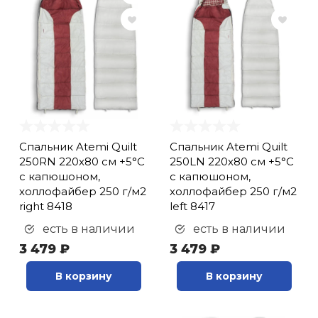
кий и тренерский
Ролики для п
тарь
Упоры для о
ты и защита
жное оборудование
Утяжелители
Спальник Atemi Quilt
Спальник Atemi Quilt
Эспандеры и 
250RN 220х80 см +5°С
250LN 220х80 см +5°С
с капюшоном,
с капюшоном,
холлофайбер 250 г/м2
холлофайбер 250 г/м2
Аксессуары д
right 8418
left 8417
йоги
есть в наличии
есть в наличии
3 479 ₽
3 479 ₽
Медболы
В корзину
В корзину
Пояса тяжело