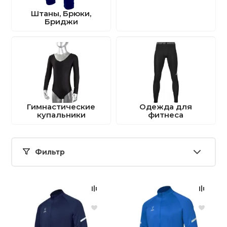
Шорты (
10
)
Штаны, Брюки,
Шорты игровые (
1
)
Бриджи
Шорты
компрессионные (
4
)
Шорты
тренировочные (
1
)
Гимнастические
Одежда для
купальники
фитнеса
Фильтр