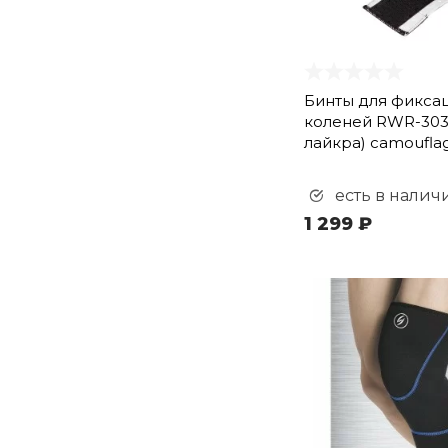
Бинты для фикса
коленей RWR-303 
лайкра) camoufla
есть в налич
1 299 ₽