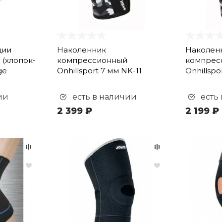
ции
Наколенник
Наколен
(хлопок-
компрессионный
компрес
ge
Onhillsport 7 мм NK-11
Onhillspo
ии
есть в наличии
есть
2 399 ₽
2 199 ₽