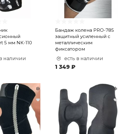
ник
Бандаж колена PRO-785
сионный
защитный усиленный с
rt 5 мм NK-110
металлическим
фиксатором
 в наличии
есть в наличии
1 349 ₽