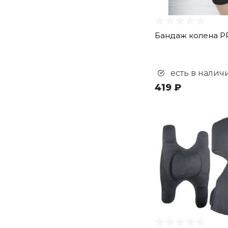
Бандаж колена P
есть в налич
419 ₽