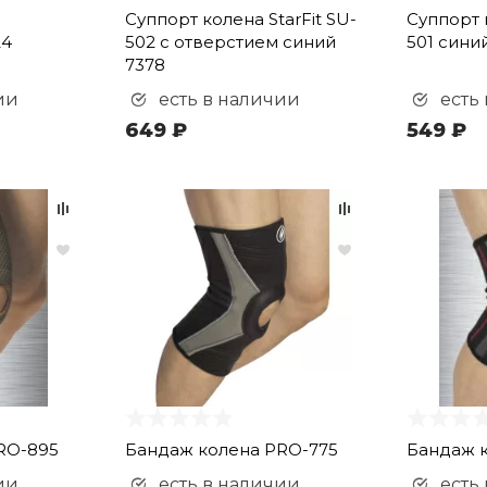
Суппорт колена StarFit SU-
Суппорт к
24
502 с отверстием синий
501 сини
7378
ии
есть в наличии
есть
649 ₽
549 ₽
RO-895
Бандаж колена PRO-775
Бандаж 
ии
есть в наличии
есть