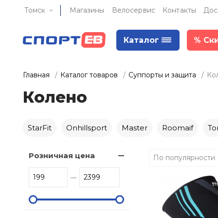
Томск
Магазины
Велосервис
Контакты
Дос
Каталог
%
Ск
Главная
Каталог товаров
Суппорты и защита
Ко
Колено
StarFit
Onhillsport
Master
Roomaif
To
Розничная цена
По популярности