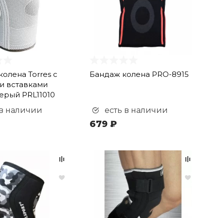
колена Torres с
Бандаж колена PRO-8915
и вставками
ерый PRL11010
 в наличии
есть в наличии
679 ₽