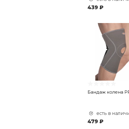
439 ₽
Бандаж колена P
есть в налич
479 ₽