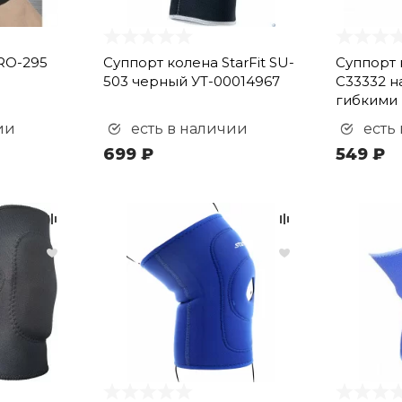
RO-295
Суппорт колена StarFit SU-
Суппорт 
503 черный УТ-00014967
C33332 н
гибкими 
ии
есть в наличии
есть
699 ₽
549 ₽