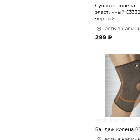
Суппорт колена
эластичный C333
черный
есть в налич
299 ₽
Бандаж колена P
есть в налич