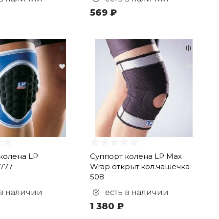
569 ₽
колена LP
Суппорт колена LP Max
777
Wrap открыт.кол.чашечка
508
 в наличии
есть в наличии
1 380 ₽