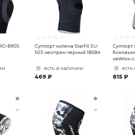
RO-8905
Суппорт колена StarFit SU-
Суппорт 
503 неопрен черный 18584
боковым
нейлон с
ии
есть в наличии
есть
469 ₽
815 ₽