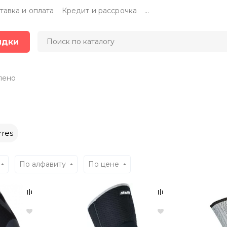
тавка и оплата
Кредит и рассрочка
...
идки
лено
rres
По алфавиту
По цене