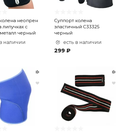
колена неопрен
Суппорт колена
а липучках с
эластичный C33325
металл черный
черный
 в наличии
есть в наличии
299 ₽