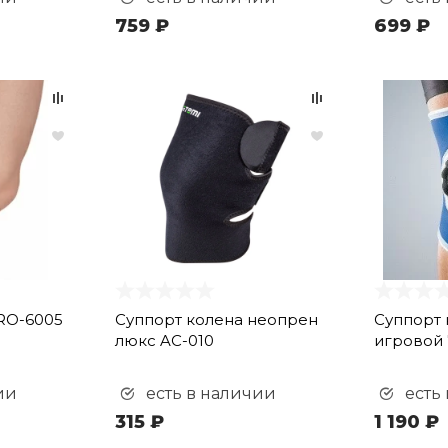
759 ₽
699 ₽
RO-6005
Суппорт колена неопрен
Суппорт 
люкс AC-010
игровой 
ии
есть в наличии
есть
315 ₽
1 190 ₽