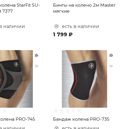
олена StarFit SU-
Бинты на колено 2м Master
й 7377
мягкие
 в наличии
есть в наличии
1 799 ₽
колена PRO-745
Бандаж колена PRO-735
 в наличии
есть в наличии