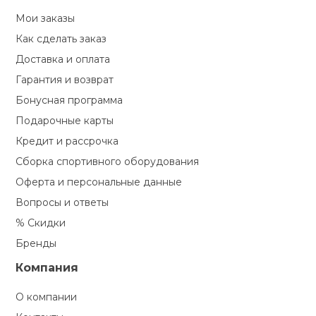
Туристическая
ственная гимнастика
Мои заказы
Стельки
Фингерборд, B
Барбекю
Скамьи
Обувь для ед
Футбэг
Ремни
Бутылки для 
Как сделать заказ
суары
Доставка и оплата
Шнурки
Флокированны
Стойки под ш
Тренировочно
Гарантия и возврат
подушки
Шорты
Весы
ние
рамы
Бонусная программа
Подарочные карты
Шлемы боксе
Фонари
Штаны, Брюки
Гантели
й спорт
Машины Смит
Кредит и рассрочка
Сборка спортивного оборудования
ивные игры
Спарринговые
Холодильник
Гимнастическ
Гири
Кроссоверы
Оферта и персональные данные
Вопросы и ответы
ивные комплексы и
Футы
Одежда для 
Грифы и штан
кие стенки
% Скидки
Подставки
Бренды
ы, сувениры
Блины
Компания
дование для
О компании
Лямки, петли,
сооружений