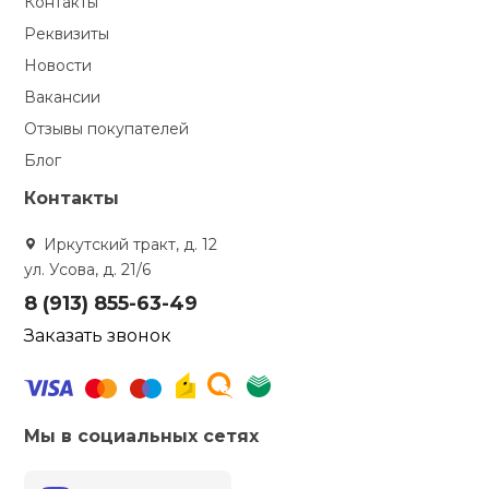
Контакты
Реквизиты
кий и тренерский
Ролики для п
тарь
Новости
Вакансии
Упоры для о
ты и защита
Отзывы покупателей
Блог
жное оборудование
Утяжелители
Контакты
Эспандеры и 
Иркутский тракт, д. 12
ул. Усова, д. 21/6
8 (913) 855-63-49
Аксессуары д
йоги
Заказать звонок
Медболы
Мы в социальных сетях
Пояса тяжело