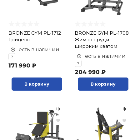
кий и тренерский
Ролики для п
тарь
Упоры для о
ты и защита
BRONZE GYM PL-1712
BRONZE GYM PL-1708
Трицепс
Жим от груди
широким хватом
есть в наличии
жное оборудование
Утяжелители
есть в наличии
?
?
171 990 ₽
Эспандеры и 
204 990 ₽
В корзину
В корзину
Аксессуары д
йоги
Медболы
Пояса тяжело