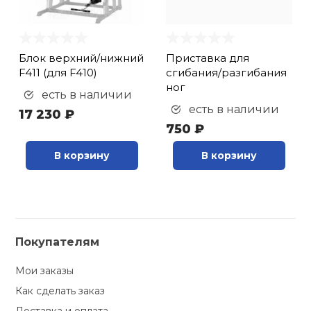
кий и тренерский
Ролики для п
тарь
Блок верхний/нижний
Приставка для
Упоры для о
F411 (для F410)
сгибания/разгибания
ты и защита
ног
есть в наличии
есть в наличии
жное оборудование
Утяжелители
17 230 ₽
750 ₽
В корзину
В корзину
Эспандеры и 
Аксессуары д
йоги
Покупателям
Медболы
Мои заказы
Как сделать заказ
Пояса тяжело